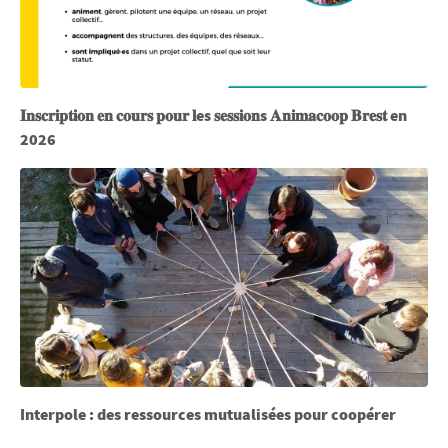
𝐈𝐧𝐬𝐜𝐫𝐢𝐩𝐭𝐢𝐨𝐧 𝐞𝐧 𝐜𝐨𝐮𝐫𝐬 𝐩𝐨𝐮𝐫 𝐥es 𝐬𝐞𝐬𝐬𝐢𝐨𝐧s 𝐀𝐧𝐢𝐦𝐚𝐜𝐨𝐨𝐩 𝐁𝐫𝐞𝐬𝐭 en
2026
Interpole : des ressources mutualisées pour coopérer