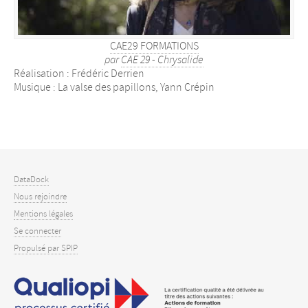
CAE29 FORMATIONS
par
CAE 29 - Chrysalide
Réalisation : Frédéric Derrien
Musique : La valse des papillons, Yann Crépin
DataDock
Nous rejoindre
Mentions légales
Se connecter
Propulsé par SPIP